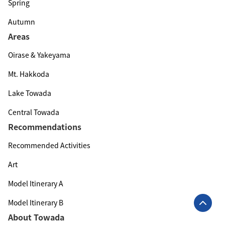
Spring
Autumn
Areas
Oirase & Yakeyama
Mt. Hakkoda
Lake Towada
Central Towada
Recommendations
Recommended Activities
Art
Model Itinerary A
Model Itinerary B
About Towada