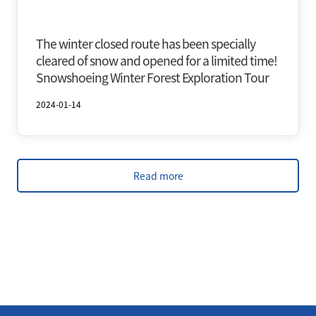
Oirase & Yakeyama
Winter
The winter closed route has been specially
cleared of snow and opened for a limited time!
Snowshoeing Winter Forest Exploration Tour
2024-01-14
Read more