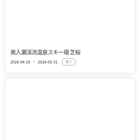
奥入瀬・焼山
春
奥入瀬渓流温泉スキー場 芝桜
2026-04-29
2026-05-31
終了
〜