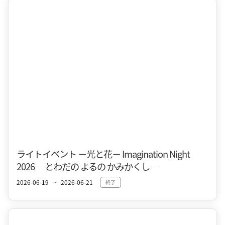
十和田市街地
夏
ライトイベント －光と花－ Imagination Night
2026 ─とわだの よるの かみかくし─
2026-06-19
2026-06-21
終了
〜