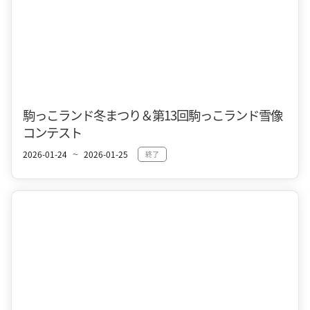
十和田市街地
冬
駒っこランド冬まつり＆第13回駒っこランド雪像
コンテスト
2026-01-24
2026-01-25
終了
〜