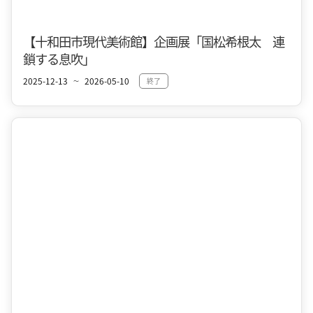
十和田市街地
【十和田市現代美術館】企画展「国松希根太 連
鎖する息吹」
2025-12-13
2026-05-10
終了
〜