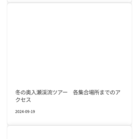
奥入瀬・焼山
冬
冬の奥入瀬渓流ツアー 各集合場所までのア
クセス
2024-09-19