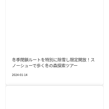
奥入瀬・焼山
冬
冬季閉鎖ルートを特別に除雪し限定開放！ス
ノーシューで歩く冬の森探索ツアー
2024-01-14