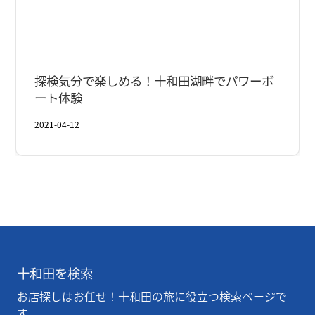
十和田湖
夏
探検気分で楽しめる！十和田湖畔でパワーボ
ート体験
2021-04-12
十和田を検索
お店探しはお任せ！十和田の旅に役立つ検索ページで
す。