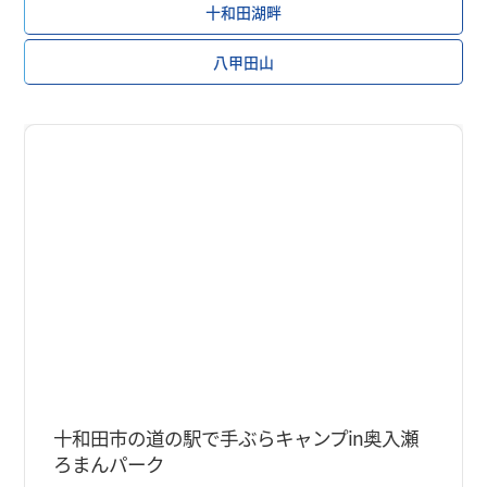
十和田湖畔
八甲田山
奥入瀬・焼山
夏
十和田市の道の駅で手ぶらキャンプin奥入瀬
ろまんパーク