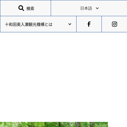

検索
日本語
十和田奥入瀬観光機構とは