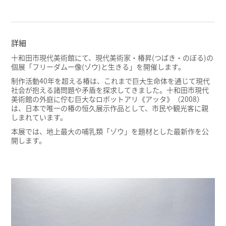
詳細
十和田市現代美術館にて、現代美術家‧椿昇(つばき‧のぼる)の
個展「フリーダムー像(ゾウ)と⽣きる」を開催します。
制作活動40年を超える椿は、これまで巨大生命体を通じて現代
社会が抱える諸問題や矛盾を探求してきました。十和田市現代
美術館の外庭に佇む巨大なロボットアリ《アッタ》（2008）
は、日本で唯一の椿の恒久展示作品として、市民や観光客に親
しまれています。
本展では、地上最大の哺乳類「ゾウ」を題材とした最新作を公
開します。