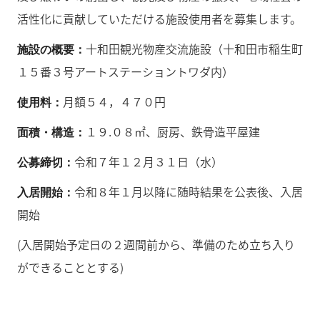
活性化に貢献していただける施設使用者を募集します。
十和田観光物産交流施設（十和田市稲生町
施設の概要：
１５番３号アートステーショントワダ内）
月額５４，４７０円
使用料：
１９.０８㎡、厨房、鉄骨造平屋建
面積・構造：
令和７年１２月３１日（水）
公募締切：
令和８年１月以降に随時結果を公表後、入居
入居開始：
開始
(入居開始予定日の２週間前から、準備のため立ち入り
ができることとする)