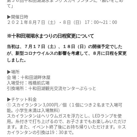
て」
▶開催日時
２０２１年８月７日（土）・８日（日） 17：00～21：00
※十和田湖湖水まつりの日程変更について
当初は、７月１７日（土）、１８日（日）の開催予定でした
が、新型コロナウイルスの影響を考慮して、８月に日程を変更
しました。
▶場所
会 場：十和田湖畔休屋
入場受付：桟橋前広場
引換場所：十和田湖観光交流センターぷらっと
▶チケット料金
① スカイランタン 3,000円／個（１個につき２名まで入場可
能。小学生未満は入場無料）
スカイランタンはヘリウムガスを浮力とし、LEDランプを使
用。糸付きで打ち上げるので、お子さまでもお楽しみいただけ
ます。また、イベント終了後にお持ち帰りいただけます。※ス
カイランタンの引換は19：30まで。