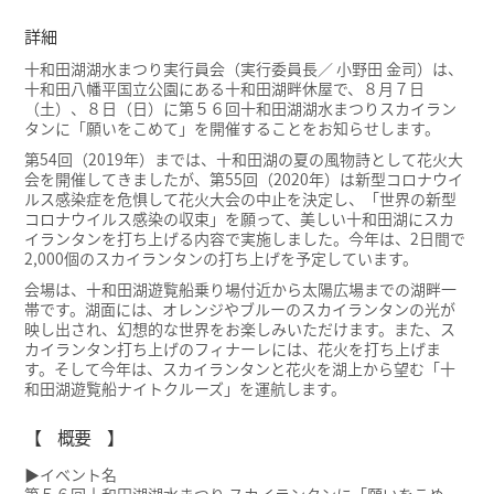
詳細
十和田湖湖水まつり実行員会（実行委員長／ 小野田 金司）は、
十和田八幡平国立公園にある十和田湖畔休屋で、８月７日
（土）、８日（日）に第５６回十和田湖湖水まつりスカイラン
タンに「願いをこめて」を開催することをお知らせします。
第54回（2019年）までは、十和田湖の夏の風物詩として花火大
会を開催してきましたが、第55回（2020年）は新型コロナウイ
ルス感染症を危惧して花火大会の中止を決定し、「世界の新型
コロナウイルス感染の収束」を願って、美しい十和田湖にスカ
イランタンを打ち上げる内容で実施しました。今年は、2日間で
2,000個のスカイランタンの打ち上げを予定しています。
会場は、十和田湖遊覧船乗り場付近から太陽広場までの湖畔一
帯です。湖面には、オレンジやブルーのスカイランタンの光が
映し出され、幻想的な世界をお楽しみいただけます。また、ス
カイランタン打ち上げのフィナーレには、花火を打ち上げま
す。そして今年は、スカイランタンと花火を湖上から望む「十
和田湖遊覧船ナイトクルーズ」を運航します。
【 概要 】
▶イベント名
第５６回十和田湖湖水まつり スカイランタンに「願いをこめ