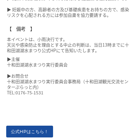
▶ 妊娠中の方、高齢者の方及び基礎疾患をお持ちの方で、感染
リスクを心配される方には参加自粛を協力要請する。
【 備考 】
本イベントは、小雨決行です。
天災や感染防止を理由とする中止の判断は、当日13時までに十
和田湖湖水まつり公式HPにて告知いたします。
▶主催
十和田湖湖水まつり実行委員会
▶お問合せ
十和田湖湖水まつり実行委員会事務局（十和田湖観光交流セン
ターぷらっと内）
TEL:0176-75-1531
公式HPはこちら！