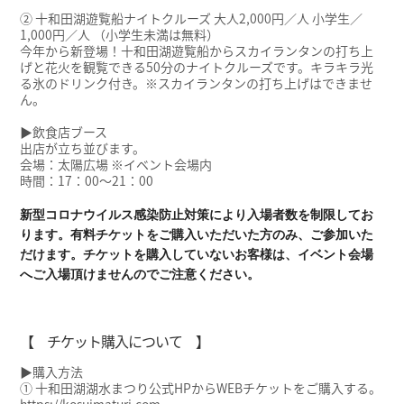
② 十和田湖遊覧船ナイトクルーズ 大人2,000円／人 小学生／
1,000円／人 （小学生未満は無料）
今年から新登場！十和田湖遊覧船からスカイランタンの打ち上
げと花火を観覧できる50分のナイトクルーズです。キラキラ光
る氷のドリンク付き。※スカイランタンの打ち上げはできませ
ん。
▶飲食店ブース
出店が立ち並びます。
会場：太陽広場 ※イベント会場内
時間：17：00～21：00
新型コロナウイルス感染防止対策により入場者数を制限してお
ります。有料チケットをご購入いただいた方のみ、ご参加いた
だけます。チケットを購入していないお客様は、イベント会場
へご入場頂けませんのでご注意ください。
【 チケット購入について 】
▶購入方法
① 十和田湖湖水まつり公式HPからWEBチケットをご購入する。
https://kosuimaturi.com