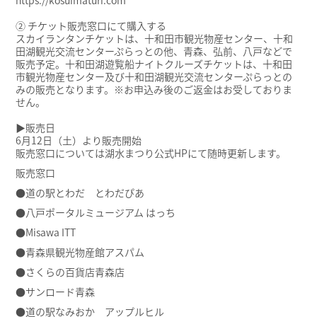
② チケット販売窓口にて購入する
スカイランタンチケットは、十和田市観光物産センター、十和
田湖観光交流センターぷらっとの他、青森、弘前、八戸などで
販売予定。十和田湖遊覧船ナイトクルーズチケットは、十和田
市観光物産センター及び十和田湖観光交流センターぷらっとの
みの販売となります。※お申込み後のご返金はお受しておりま
せん。
▶販売日
6月12日（土）より販売開始
販売窓口については湖水まつり公式HPにて随時更新します。
販売窓口
●道の駅とわだ とわだぴあ
●八戸ポータルミュージアム はっち
●Misawa ITT
●青森県観光物産館アスパム
●さくらの百貨店青森店
●サンロード青森
●道の駅なみおか アップルヒル