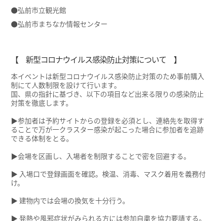
●弘前市立観光館
●弘前市まちなか情報センター
【 新型コロナウイルス感染防止対策について 】
本イベントは新型コロナウイルス感染防止対策のため事前購入
制にて人数制限を設けて行います。
国、県の指針に基づき、以下の項目など出来る限りの感染防止
対策を徹底します。
▶参加者は予約サイトからの登録を必須とし、連絡先を取得す
ることで万が一クラスター感染が起こった場合に参加者を追跡
できる体制をとる。
▶会場を区画し、入場者を制限することで密を回避する。
▶ 入場口で登録画面を確認。検温、消毒、マスク着用を義務付
け。
▶ 建物内では会場の換気を十分行う。
▶ 発熱や風邪症状がみられる方には参加自粛を協力要請する。