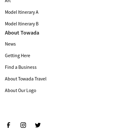
Art
Model Itinerary A
Model Itinerary B
About Towada
News
Getting Here
Find a Business
About Towada Travel
About Our Logo