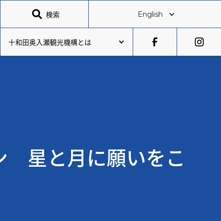

検索
English
十和田奥入瀬観光機構とは
ン 星と月に願いをこ