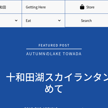

和田
Getting Here
Store
Search
Eat
FEATURED POST
AUTUMN
の
LAKE TOWADA
】十和田湖スカイランタ
めて