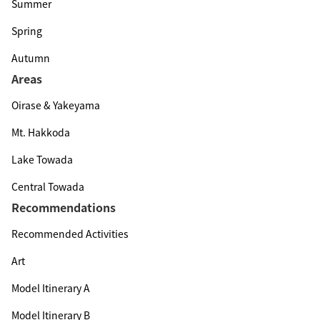
Summer
Spring
Autumn
Areas
Oirase & Yakeyama
Mt. Hakkoda
Lake Towada
Central Towada
Recommendations
Recommended Activities
Art
Model Itinerary A
Model Itinerary B