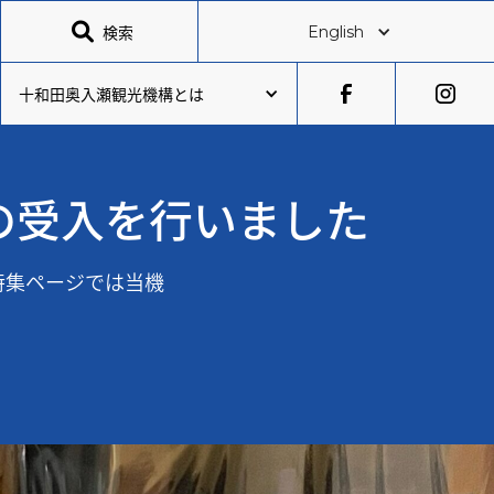

検索
English
十和田奥入瀬観光機構とは
の受入を行いました
の特集ページでは当機