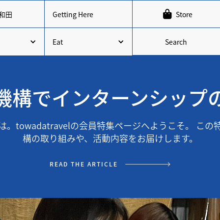

和田
Getting Here
Store
Search
Eat
機構でインターンシップ
。towadatravelの会員特集ページへようこそ。 こ
構の取り組みや、活動内容をお届けします。
READ THE ARTICLE