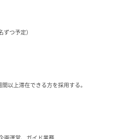
7名ずつ予定）
週間以上滞在できる方を採用する。
1」企画運営、ガイド業務