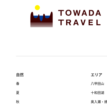
自然
エリア
春
八甲田山
夏
十和田湖
秋
奥入瀬・