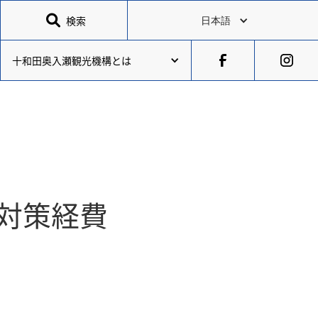

検索
日本語
十和田奥入瀬観光機構とは
対策経費