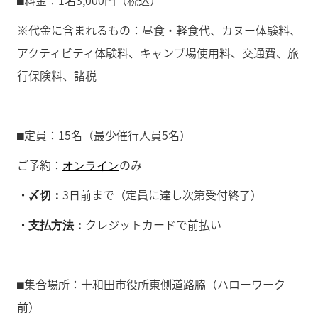
⬛︎料金：1名3,000円（税込）
※代金に含まれるもの：昼食・軽食代、カヌー体験料、
アクティビティ体験料、キャンプ場使用料、交通費、旅
行保険料、諸税
⬛︎定員：15名（最少催行人員5名）
ご予約：
のみ
オンライン
3日前まで（定員に達し次第受付終了）
・〆切：
クレジットカードで前払い
・支払方法：
⬛︎集合場所：十和田市役所東側道路脇（ハローワーク
前）