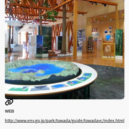

WEB
http://www.env.go.jp/park/towada/guide/towadavc/index.html