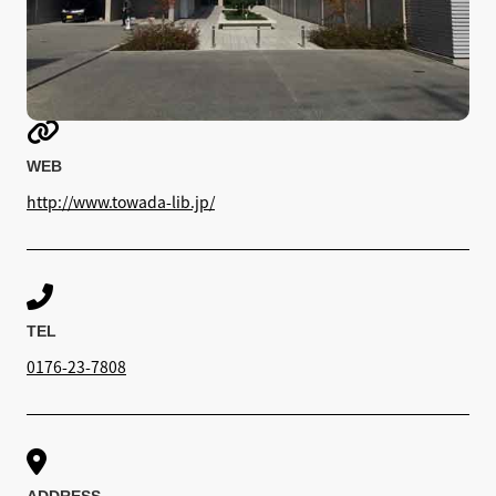

WEB
http://www.towada-lib.jp/

TEL
0176-23-7808
