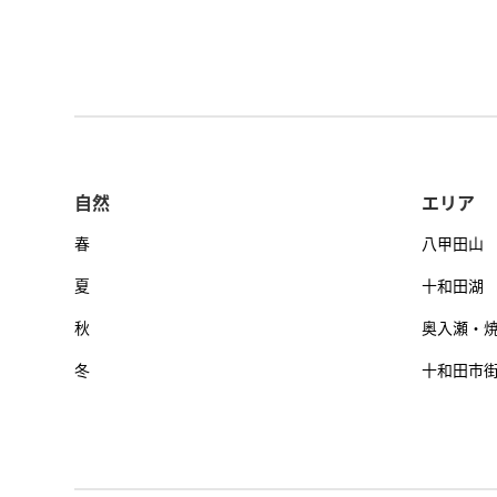
自然
エリア
春
八甲田山
夏
十和田湖
秋
奥入瀬・
冬
十和田市