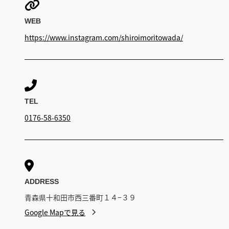

WEB
https://www.instagram.com/shiroimoritowada/

TEL
0176-58-6350

ADDRESS
青森県十和田市西三番町１４−３９
Google Mapで見る