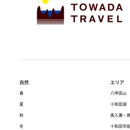
自然
エリア
春
八甲田山
夏
十和田湖
秋
奥入瀬・
冬
十和田市