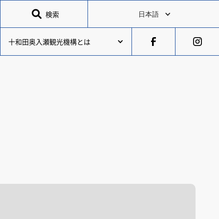

検索
日本語
十和田奥入瀬観光機構とは