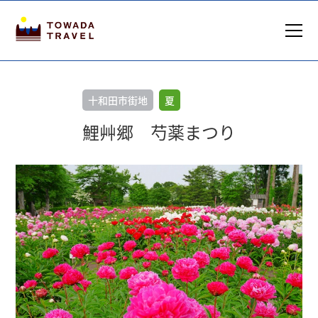
十和田市街地
夏
鯉艸郷 芍薬まつり