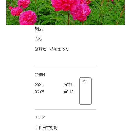
概要
名称
鯉艸郷 芍薬まつり
開催日
終了
2021-
2021-
06-05
06-13
エリア
十和田市街地