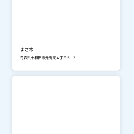

十和田市街地
食事
まさ木
青森県十和田市元町東４丁目５−３