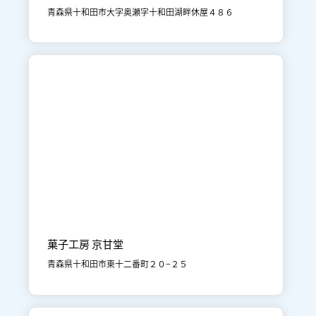
青森県十和田市大字奥瀬字十和田湖畔休屋４８６

十和田市街地
買い物
菓子工房 京甘堂
青森県十和田市東十二番町２０−２５