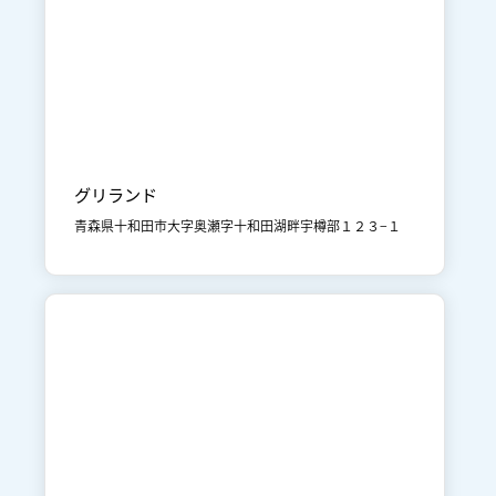

十和田湖
体験
グリランド
青森県十和田市大字奥瀬字十和田湖畔宇樽部１２３−１