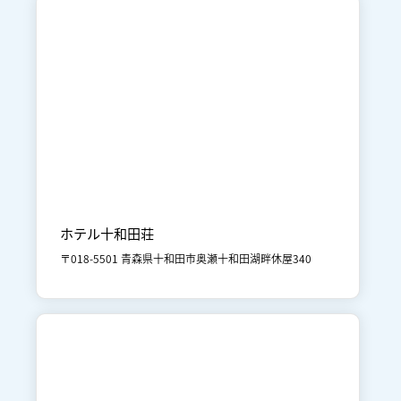

十和田湖
宿泊
ホテル十和田荘
〒018-5501 青森県十和田市奥瀬十和田湖畔休屋340