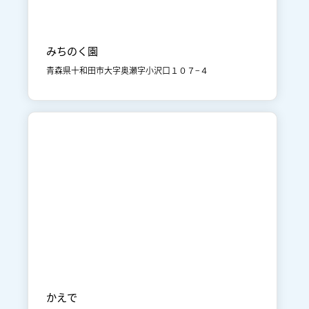

奥入瀬・焼山
食事
みちのく園
青森県十和田市大字奥瀬字小沢口１０７−４

十和田湖
宿泊
かえで