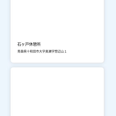

奥入瀬・焼山
体験
石ヶ戸休憩所
青森県十和田市大字奥瀬字惣辺山１