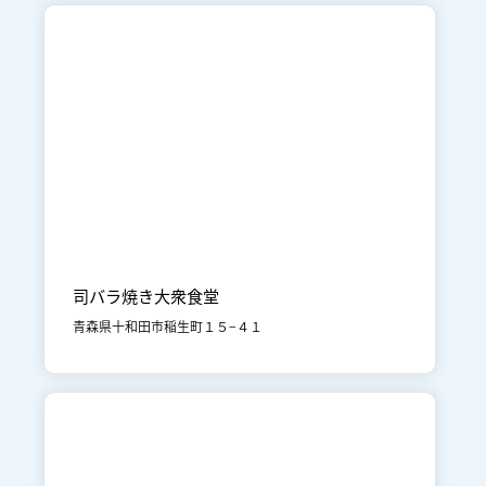

十和田市街地
食事
司バラ焼き大衆食堂
青森県十和田市稲生町１５−４１