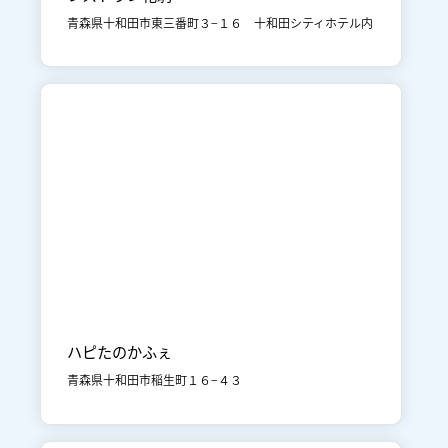
青森県十和田市東三番町３−１６ 十和田シティホテル内

十和田市街地
食事
ハピたのかふぇ
青森県十和田市稲生町１６−４３