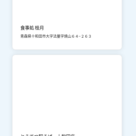

奥入瀬・焼山
食事
食事処 桂月
青森県十和田市大字法量字焼山６４−２６３

十和田市街地
食事
とうてつ駅そば 十和田店