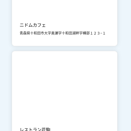

十和田湖
食事
ニドムカフェ
青森県十和田市大字奥瀬字十和田湖畔宇樽部１２３−１

十和田市街地
食事
レストラン花駒