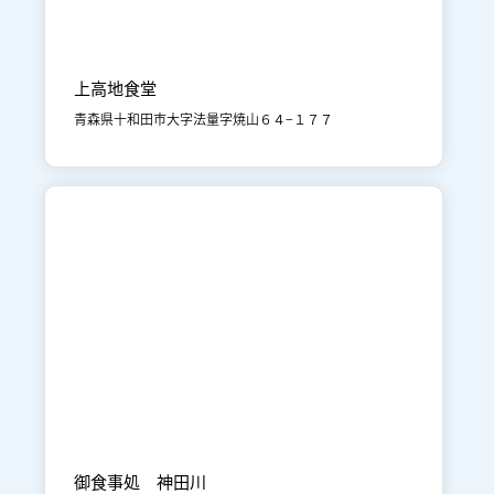

奥入瀬・焼山
食事
上高地食堂
青森県十和田市大字法量字焼山６４−１７７

十和田湖
食事
御食事処 神田川