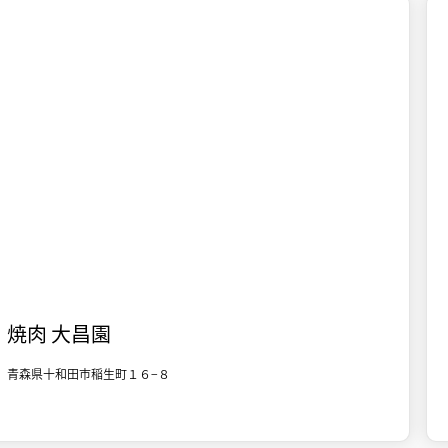

十和田市街地
食事
焼肉 大昌園
青森県十和田市稲生町１６−８