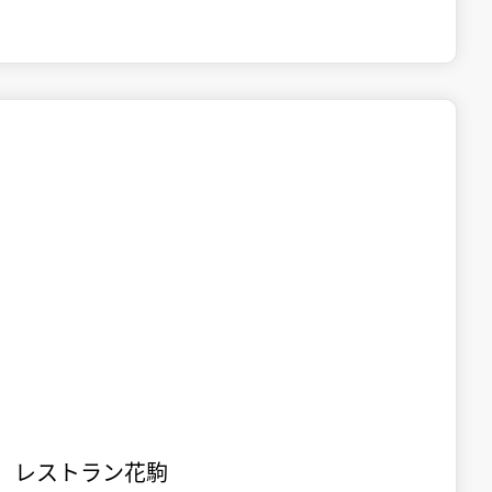

十和田市街地
食事
レストラン花駒