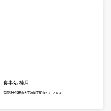

奥入瀬・焼山
食事
食事処 桂月
青森県十和田市大字法量字焼山６４−２６３