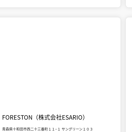

十和田市街地
体験
FORESTON（株式会社ESARIO）
青森県十和田市西二十三番町１１−１ サングリーン１０３