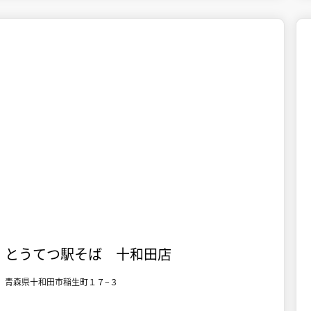

十和田市街地
食事
とうてつ駅そば 十和田店
青森県十和田市稲生町１７−３