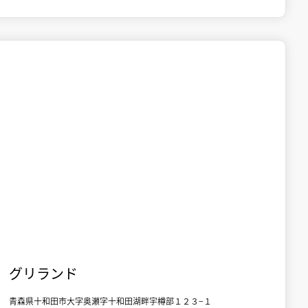

十和田湖
体験
グリランド
青森県十和田市大字奥瀬字十和田湖畔宇樽部１２３−１