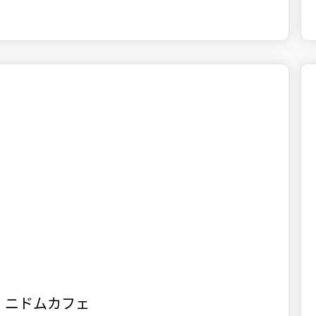

十和田湖
食事
ニドムカフェ