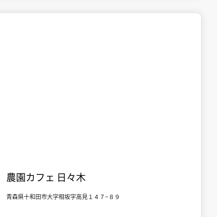

十和田市街地
食事
農園カフェ 日々木
青森県十和田市大字相坂字高見１４７−８９