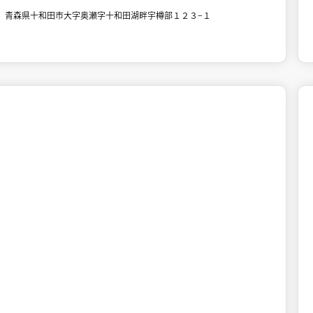
青森県十和田市大字奥瀬字十和田湖畔宇樽部１２３−１

十和田市街地
食事