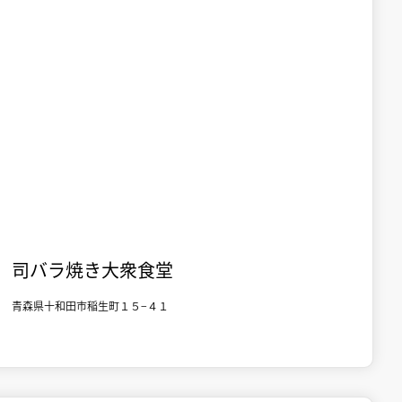

十和田市街地
食事
司バラ焼き大衆食堂
青森県十和田市稲生町１５−４１