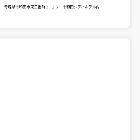
青森県十和田市東三番町３−１６ 十和田シティホテル内

十和田湖
宿泊